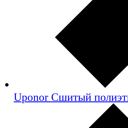
Uponor Сшитый полиэт