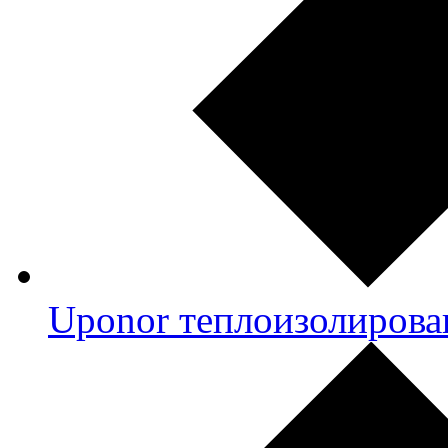
Uponor теплоизолирова