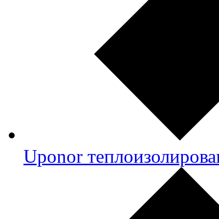
Uponor теплоизолирова