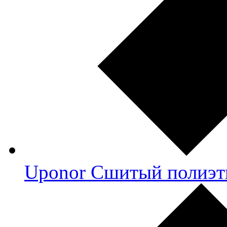
Uponor Сшитый полиэт