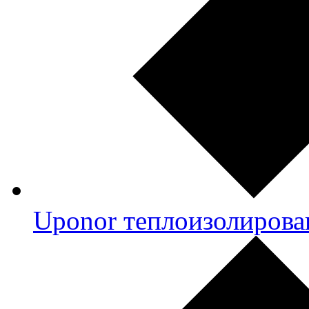
Uponor теплоизолирова