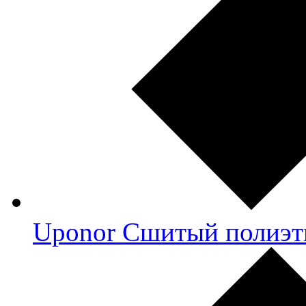
Uponor Сшитый полиэт